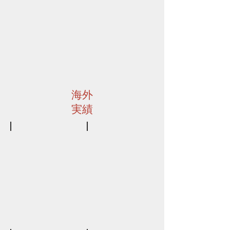
力
力
出
出
力：
力：
962kWp
500kWp
2013
2010
年
年
海外
実績
インド タミル・ナードゥ州
インド グラジャート州
電
電
力
力
出
出
力：
力：
5,000kWP
45,000
kWp